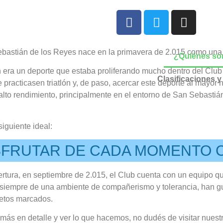
ebastián de los Reyes nace en la primavera de 2.015 como una
¿Quiénes s
n era un deporte que estaba proliferando mucho dentro del Club C
Clasificaciones y
 practicasen triatlón y, de paso, acercar este deporte al mayor
alto rendimiento, principalmente en el entorno de San Sebastián
siguiente ideal:
SFRUTAR DE CADA MOMENTO 
ertura, en septiembre de 2.015, el Club cuenta con un equipo qu
ro siempre de una ambiente de compañerismo y tolerancia, han g
retos marcados.
más en detalle y ver lo que hacemos, no dudés de visitar nues