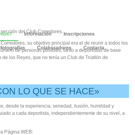
 sección del Club Corredores.
omos?
Información
Inscripciones
orredores, su objetivo principal era el de reunir a todos los
 fotografías
Colaboradores
Contacta
 número de personas posibles, tanto a deportistas de base
 de los Reyes, que no tenía un Club de Triatlón de
CON LO QUE SE HACE»
e, desde la experiencia, seriedad, ilusión, humildad y
uiado a cada deportista, independientemente de su nivel, a
tra Página WEB: