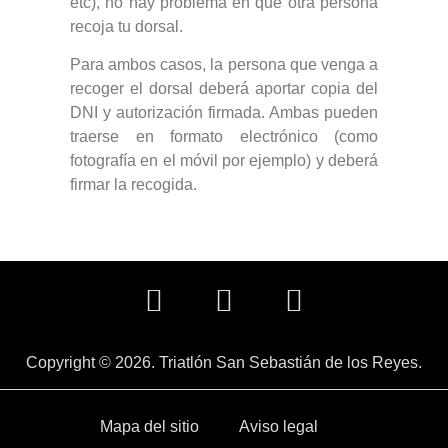
etc), no hay problema en que otra persona
recoja tu dorsal.
Para ambos casos, la persona que venga a
recoger el dorsal deberá aportar copia del
DNI y autorización firmada. Ambas pueden
traerse en formato electrónico (como
fotografía en el móvil por ejemplo) y deberá
firmar la recogida.
Copyright © 2026. Triatlón San Sebastián de los Reyes.
Mapa del sitio
Aviso legal