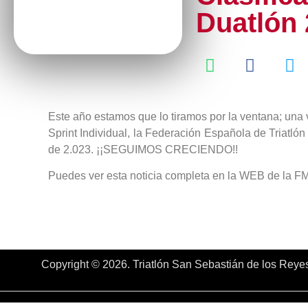
Duatlón 
Este año estamos que lo tiramos por la ventana; un
Sprint Individual, la Federación Española de Triatl
de 2.023. ¡¡SEGUIMOS CRECIENDO!!
Puedes ver esta noticia completa en la WEB de la 
Copyright © 2026. Triatlón San Sebastián de los Reye