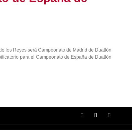
n de los Reyes será Campeonato de Madrid de Duatlón
asificatorio para el Campeonato de España de Duatlón